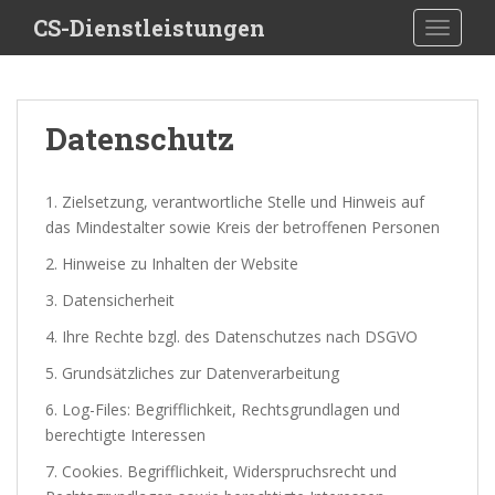
S
CS-Dienstleistungen
TOGGLE
k
i
p
t
Datenschutz
o
m
a
1. Zielsetzung, verantwortliche Stelle und Hinweis auf
i
das Mindestalter sowie Kreis der betroffenen Personen
n
2. Hinweise zu Inhalten der Website
c
o
3. Datensicherheit
n
4. Ihre Rechte bzgl. des Datenschutzes nach DSGVO
t
e
5. Grundsätzliches zur Datenverarbeitung
n
6. Log-Files: Begrifflichkeit, Rechtsgrundlagen und
t
berechtigte Interessen
7. Cookies. Begrifflichkeit, Widerspruchsrecht und