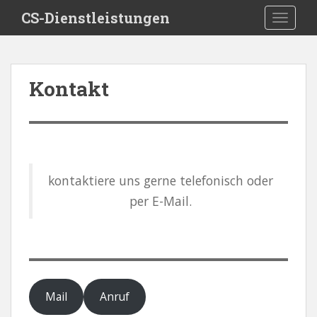
S
CS-Dienstleistungen
TOGGLE
k
i
p
t
Kontakt
o
m
a
i
n
c
kontaktiere uns gerne telefonisch oder
o
per E-Mail.
n
t
e
n
t
Mail
Anruf