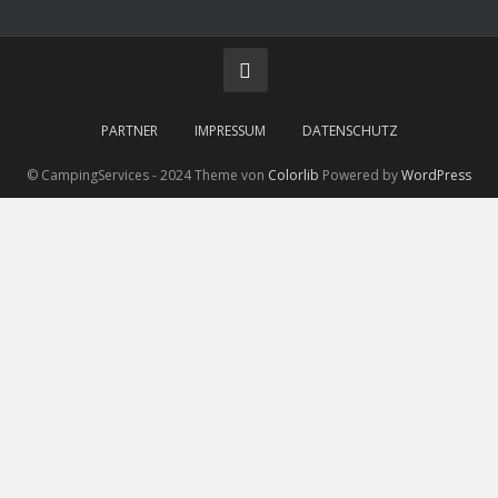
PARTNER
IMPRESSUM
DATENSCHUTZ
© CampingServices - 2024 Theme von
Colorlib
Powered by
WordPress