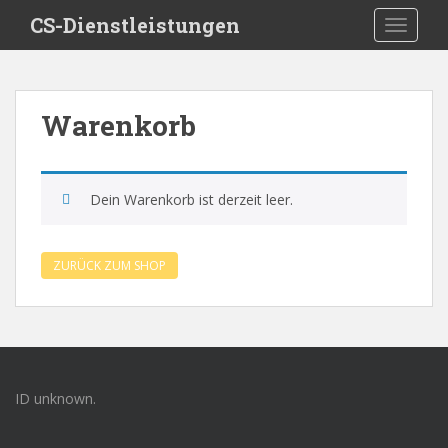
S
CS-Dienstleistungen
TOGGLE
k
i
p
t
Warenkorb
o
m
a
i
Dein Warenkorb ist derzeit leer.
n
c
o
ZURÜCK ZUM SHOP
n
t
e
n
t
ID unknown.